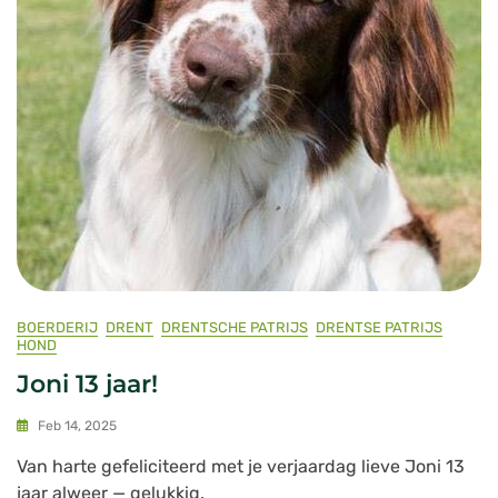
BOERDERIJ
DRENT
DRENTSCHE PATRIJS
DRENTSE PATRIJS
HOND
Joni 13 jaar!
Feb 14, 2025
Van harte gefeliciteerd met je verjaardag lieve Joni 13
jaar alweer — gelukkig.